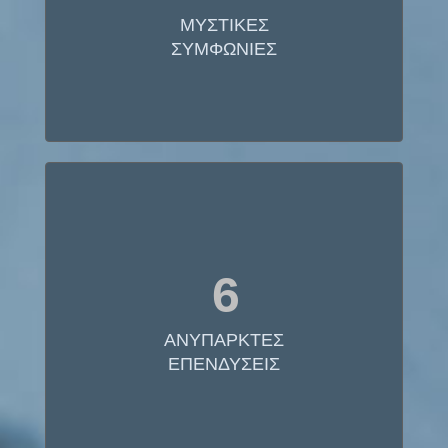
εγγύηση μεγάλου κέρδους. Το 2012 το Γραφείο
ΜΥΣΤΙΚΕΣ
Ανταγωνισμού της Γερμανίας απεφάνθη ότι η
σύμβαση παραβιάζει το γερμανικό δίκαιο περί
ΣΥΜΦΩΝΙΕΣ
ανταγωνισμού και η εταιρία αναγκάστηκε σε
μείωση τιμών 19%.
ΑΝΥΠΑΡΚΤΕΣ
6
ΕΠΕΝΔΥΣΕΙΣ
Στη Γαλλία με μακρά ιστορία στην ιδιωτική
ΑΝΥΠΑΡΚΤΕΣ
διαχείριση, η συμμετοχή τού ιδιωτικού τομέα στις
επενδύσεις ανέρχεται μόλις στο 12%!
ΕΠΕΝΔΥΣΕΙΣ