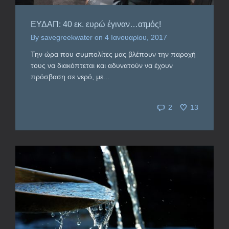
ΕΥΔΑΠ: 40 εκ. ευρώ έγιναν…ατμός!
By
savegreekwater
on
4 Ιανουαρίου, 2017
Την ώρα που συμπολίτες μας βλέπουν την παροχή
τους να διακόπτεται και αδυνατούν να έχουν
πρόσβαση σε νερό, με...
2
13