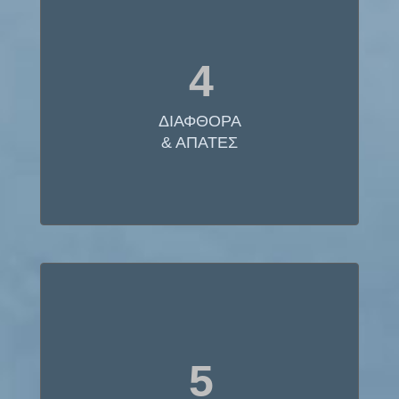
ΔΙΑΦΘΟΡΑ
& ΑΠΑΤΕΣ
4
Στη Γαλλία, Μ.Βρετανία και ΗΠΑ στελέχη εταιριών
και αξιωματούχοι του Δημοσίου έχουν τεθεί υπό
ΔΙΑΦΘΟΡΑ
έλεγχο και σε ορισμένες περιπτώσεις καταδικαστεί
& ΑΠΑΤΕΣ
σε υποθέσεις δωροδοκίας και απάτης.
ΜΥΣΤΙΚΕΣ
ΣΥΜΦΩΝΙΕΣ
5
Στο Βερολίνο η σύμβαση παραχώρησης ΣΔΙΤ
κρατήθηκε μυστική και περιελάμβανε έγγραφη