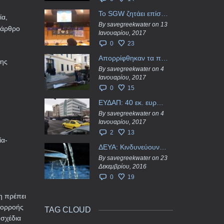
Το SGW ζητάει επίσημα από το Ευρωπαϊκό Συμβούλιο κάθε πληροφορία για την ένταξη των ΕΥΔΑΠ, ΕΥΑΘ στο Υπερταμείο
ία,
By savegreekwater on 13
ο άρθρο
Ιανουαρίου, 2017
0
23
Απορρίφθηκαν τα προσωρινά ασφαλιστικά μέτρα κατά της επιστροφής κεφαλαίου 40 εκ. ευρώ της ΕΥΔΑΠ
σης
By savegreekwater on 4
Ιανουαρίου, 2017
0
15
ΕΥΔΑΠ: 40 εκ. ευρώ έγιναν…ατμός!
By savegreekwater on 4
Ιανουαρίου, 2017
2
13
ία-
ΔΕΥΑ: Κινδυνεύουν να ιδιωτικοποιηθούν τα νερά της Ελληνικής περιφέρειας;
By savegreekwater on 23
Δεκεμβρίου, 2016
0
19
η πρέπει
πορροής
TAG CLOUD
 σχέδια