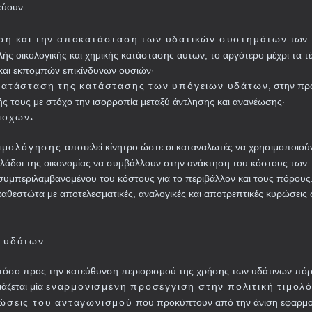
εύουν:
ωση και την αποκατάσταση των υδατικών συστημάτων
των
ής οικολογικής και χημικής κατάστασης αυτών, το αργότερο μέχρι τα τ
και εκπομπών επικίνδυνων ουσιών·
οκατάσταση της κατάστασης των υπόγειων υδάτων
, στην π
ής τους με στόχο την ισορροπία μεταξύ άντλησης και ανανέωσης·
ιοχών.
ιμολόγησης
αποτελεί κίνητρο ώστε οι καταναλωτές να χρησιμοποιού
κλάδοι της οικονομίας να συμβάλλουν στην ανάκτηση του κόστους των
υμπεριλαμβανομένου του κόστους για το περιβάλλον και τους πόρους
αθεστώτα με αποτελεσματικές, αναλογικές και αποτρεπτικές κυρώσεις 
ν υδάτων
ς τόσο προς την κατεύθυνση περιορισμού της χρήσης των υδάτινων πό
εναρμονισμένη προσέγγιση στην πολιτική τιμολ
άζεται μία
ώσεις του ανταγωνισμού
που προκύπτουν από την άνιση εφαρμ