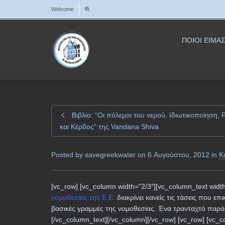
Welcome
ΠΟΙΟΙ ΕΙΜΑ
Βιβλίο: “Οι πόλεμοι του νερού, Ιδιωτικοποίηση,
και Κέρδος” της Vandana Shiva
Posted by
savegreekwater
on
6 Αυγούστου, 2012
in
Κ
[vc_row] [vc_column width=”2/3″][vc_column_text width=
νομοθεσίας της Ε.Ε.
διακρίνει κανείς τις τάσεις που επ
βασικές γραμμές της νομοθεσίας. Ένα τρανταχτό παρά
[/vc_column_text][/vc_column][/vc_row] [vc_row] [vc_co