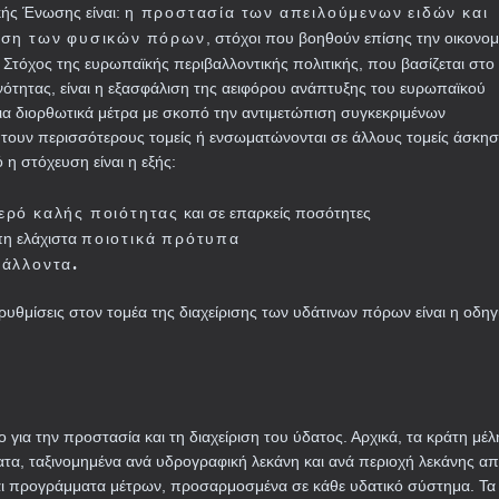
η προστασία των απειλούμενων ειδών και
ής Ένωσης είναι:
ήση των φυσικών πόρων
, στόχοι που βοηθούν επίσης την οικονομ
α. Στόχος της ευρωπαϊκής περιβαλλοντικής πολιτικής, που βασίζεται στ
νότητας, είναι η εξασφάλιση της αειφόρου ανάπτυξης του ευρωπαϊκού
για διορθωτικά μέτρα με σκοπό την αντιμετώπιση συγκεκριμένων
τουν περισσότερους τομείς ή ενσωματώνονται σε άλλους τομείς άσκη
ό η στόχευση είναι η εξής:
ερό καλής ποιότητας
και σε επαρκείς ποσότητες
ποιοτικά πρότυπα
πη ελάχιστα
βάλλοντα.
ρυθμίσεις στον τομέα της διαχείρισης των υδάτινων πόρων είναι η οδηγ
για την προστασία και τη διαχείριση του ύδατος. Αρχικά, τα κράτη μέλ
τα, ταξινομημένα ανά υδρογραφική λεκάνη και ανά περιοχή λεκάνης α
 και προγράμματα μέτρων, προσαρμοσμένα σε κάθε υδατικό σύστημα. Τα