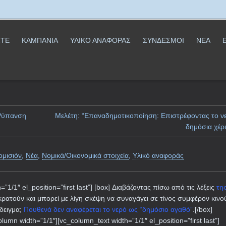
ΣΤΕ
ΚΑΜΠΑΝΙΑ
ΥΛΙΚΟ ΑΝΑΦΟΡΑΣ
ΣΥΝΔΕΣΜΟΙ
ΝΕΑ
 Ρύπανση
Μελέτη: “Επαναδημοτικοποίηση: Επιστρέφοντας το ν
δημόσια χέρι
ομισιόν
,
Νέα
,
Νομικά/Οικονομικά στοιχεία
,
Υλικό αναφοράς
”1/1″ el_position=”first last”] [box] Διαβάζοντας πίσω από τις λέξεις
τη
ικρατούν και μπορεί με λίγη σκέψη να συναγάγει σε τίνος συμφέρον κινού
δειγμα;
Πουθενά δεν αναφέρεται το νερό ως “δημόσιο αγαθό”
.[/box]
lumn width=”1/1″][vc_column_text width=”1/1″ el_position=”first last”]