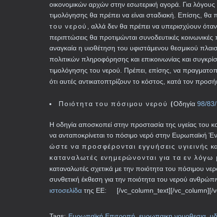
οικονομικών αρχών στην εσωτερική αγορά. Για λόγους
τιμολόγησης θα πρέπει να είναι σταδιακή. Επίσης, θα
του νερού
, αλλά δεν θα πρέπει να υπερισχύουν όταν
περιπτώσεις θα προτιμώνται συνοδευτικές κοινωνικές π
αναγκαία η υιοθέτηση του υφιστάμενου θεσμικού πλαισ
πολιτικών πληροφόρησης και επικοινωνίας και συγκρίσ
τιμολόγησης του νερού. Πρέπει, επίσης, να πραγματο
ότι αυτές αντικατοπτρίζουν το κόστος, κατά τον προσ
Ποιότητα του πόσιμου νερού (
Οδηγία
98/83
Η οδηγία αποσκοπεί στην προστασία της υγείας του κο
να ανταποκρίνεται το πόσιμο νερό στην Ευρωπαϊκή Έ
ώστε να προσφέρονται εγγυήσεις υγιεινής
κα
καταναλωτές ενημερώνονται για τα εν λόγω
καταναλωτές σχετικά με την ποιότητα του πόσιμου νερο
συνθετική έκθεση για την ποιότητα του νερού ανθρώπ
ιστοσελίδα
της ΕΕ:
[/vc_column_text][/vc_column][/
Tags:
Ευρωπαϊκή Επιτροπή
,
ευρωπαικη νομοθεσια
,
υδ