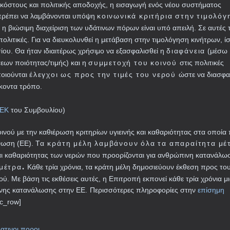
 κόστους και πολιτικής αποδοχής, η εισαγωγή ενός νέου συστήματος
κοινωνικά κριτήρια στην τιμολό
 πρέπει να λαμβάνονται υπόψη
 η βιώσιμη διαχείριση των υδάτινων πόρων είναι υπό απειλή. Σε αυτές τ
ολιτικές. Για να διευκολυνθεί η μετάβαση στην τιμολόγηση κινήτρων, ίσ
διαφάνεια
ίου. Θα ήταν ιδιαιτέρως χρήσιμο να εξασφαλισθεί η
(μέσω
συμμετοχή του κοινού
εων ποιότητας/τιμής) και η
στις πολιτικές
έλεγχοι ως προς την τιμές του νερού
ποιούνται
ώστε να διασφαλ
ήκοντα τρόπο.
/ΕΚ
του Συμβουλίου)
ινού με την καθιέρωση κριτηρίων υγιεινής και καθαριότητας στα οποία 
Τα κράτη μέλη λαμβάνουν όλα τα απαραίτητα μέ
νωση (ΕΕ).
ι καθαριότητας των νερών που προορίζονται για ανθρώπινη κατανάλω
 μέτρα.
Κάθε τρία χρόνια, τα κράτη μέλη δημοσιεύουν έκθεση προς το
ύ. Με βάση τις εκθέσεις αυτές, η Επιτροπή εκπονεί κάθε τρία χρόνια μ
ινης κατανάλωσης στην ΕΕ.
Περισσότερες πληροφορίες στην
επίσημη
vc_row]
ατινοι ποροι