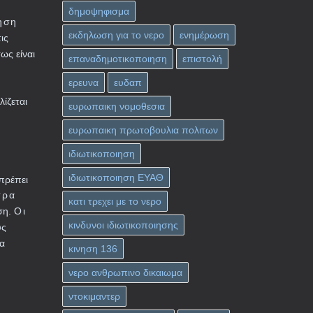
δημοψηφισμα
γηση
εκδηλωση για το νερο
ενημέρωση
ις
ως είναι
επαναδημοτικοποιηση
επιστολή
ερευνα
ευδαπ
ίζεται
ευρωπαικη νομοθεσια
ευρωπαικη πρωτοβουλια πολιτων
ιδιωτικοποιηση
ιδιωτικοποιηση ΕΥΑΘ
πρέπει
τρα
κατι τρεχει με το νερο
Οι
ση.
κινδυνοι ιδιωτικοποιησης
υς
ια
κινηση 136
νερο ανθρωπινο δικαιωμα
ντοκιμαντερ