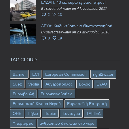
ΕΥΔΑΠ: 40 εκ. ευρώ έγιναν…ατμός!
By savegreekwater on 4 Ιανουαρίου, 2017
2
13
ΔΕΥΑ: Κινδυνεύουν να ιδιωτικοποιηθούν τα νερά της Ελληνικής περιφέρειας;
By savegreekwater on 23 Δεκεμβρίου, 2016
0
19
TAG CLOUD
Barnier
ECI
European Commission
right2water
Suez
Veolia
Αυγεροπουλος
Βόλος
ΕΥΑΘ
Ευρωβουλή
Ευρωκοινοβούλιο
Ευρωπα/ικό Κίνημα Νερού
Ευρωπαϊκή Επιτροπή
ΟΗΕ
Πήλιο
Παρίσι
Σύνταγμα
ΤΑΙΠΕΔ
Υπερταμείο
ανθρωπινο δικαιωμα στο νερο