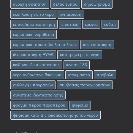
ανοιχτη συζήτηση
δελτιο τυπου
δημοψηφισμα
εκδηλωση για το νερο
ενημέρωση
επαναδημοτικοποιηση
επιστολή
ερευνα
ευδαπ
ευρωπαικη νομοθεσια
ευρωπαικη πρωτοβουλια πολιτων
ιδιωτικοποιηση
ιδιωτικοποιηση ΕΥΑΘ
κατι τρεχει με το νερο
κινδυνοι ιδιωτικοποιησης
κινηση 136
νερο ανθρωπινο δικαιωμα
ντοκιμαντερ
προβολη
συλλογή υπογραφών
συμβασεις παραχωρησεων
συνεπειες ιδιωτικοποιησης
φραγμα πειρου παραπειρου
ψηφισμα
ψηφισμα κατα της ιδιωτικοποιησης του νερου