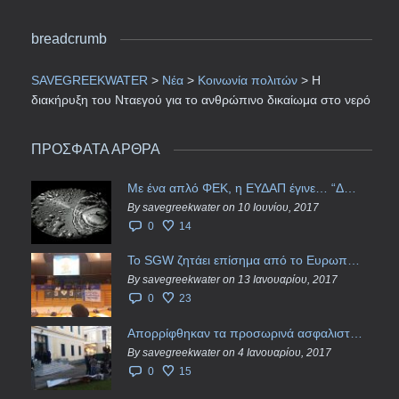
breadcrumb
SAVEGREEKWATER
>
Νέα
>
Κοινωνία πολιτών
>
Η
διακήρυξη του Νταεγού για το ανθρώπινο δικαίωμα στο νερό
ΠΡΟΣΦΑΤΑ ΑΡΘΡΑ
Με ένα απλό ΦΕΚ, η ΕΥΔΑΠ έγινε… “ΔΕΗ”
By savegreekwater on 10 Ιουνίου, 2017
0
14
Το SGW ζητάει επίσημα από το Ευρωπαϊκό Συμβούλιο κάθε πληροφορία για την ένταξη των ΕΥΔΑΠ, ΕΥΑΘ στο Υπερταμείο
By savegreekwater on 13 Ιανουαρίου, 2017
0
23
Απορρίφθηκαν τα προσωρινά ασφαλιστικά μέτρα κατά της επιστροφής κεφαλαίου 40 εκ. ευρώ της ΕΥΔΑΠ
By savegreekwater on 4 Ιανουαρίου, 2017
0
15