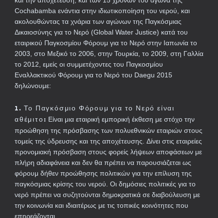
και την αποχέτευση, και των 15 χρόνων του αγώνα της
Cochabamba ενάντια στην ιδιωτικοποίηση του νερού, και
ακολουθώντας τα χνάρια των αγώνων της Παγκόσμιας
Δικαιοσύνης για το Νερό (Global Water Justice) κατά του
εταιρικού Παγκοσμίου Φόρουμ για το Νερό στην Ιαπωνία το
2003, στο Μεξικό το 2006, στην Τουρκία, το 2009, στη Γαλλία
το 2012, εμείς οι συμμετέχοντες του Παγκοσμίου
Εναλλακτικού Φόρουμ για το Νερό του Daegu 2015
δηλώνουμε:
1. Το Παγκόσμιο Φ
όρουμ για το Νερό είναι
αθέμιτο
:
Είναι μια εταιρική εμπορική έκθεση με στόχο την
προώθηση της πρόσβασης των πολυεθνικών εταιριών στους
τομείς της ύδρευσης και της αποχέτευσης. Δίνει στις εταιρείες
προνομιακή πρόσβαση στους φορείς λήψεων αποφάσεων με
πλήρη αδιαφάνεια και δεν θα πρέπει να παρουσιάζεται ως
φόρουμ δήθεν προώθησης πολιτικών για την επίλυση της
παγκόσμιας κρίσης του νερού. Οι δημόσιες πολιτικές για το
νερό πρέπει να συζητούνται δημοκρατικά σε διαβούλευση με
την κοινωνία και ιδιαιτέρως με τις τοπικές κοινότητες που
επηρεάζονται.